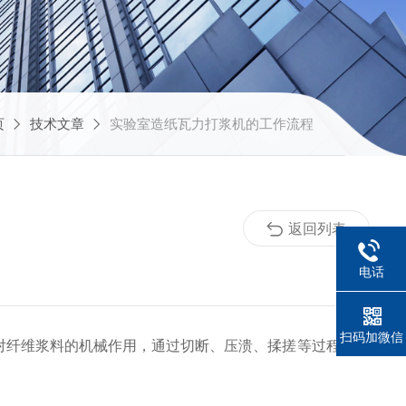
页
技术文章
实验室造纸瓦力打浆机的工作流程
返回列表
电话
扫码加微信
刀对纤维浆料的机械作用，通过切断、压溃、揉搓等过程实现