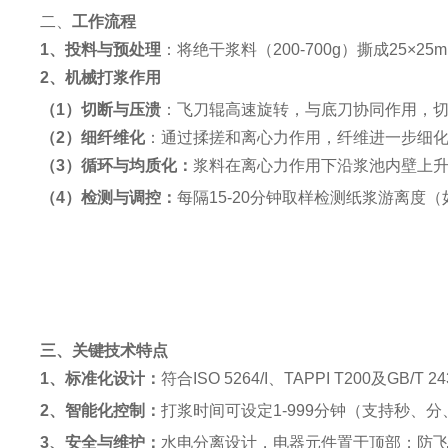
二、
工作流程
1、
投料与预处理
：
将绝干浆料（
200-700g）撕成25×
2
、
机械打浆作用
（
1
）
切断与压溃
：飞刀辊高速旋转，与底刀协同作用，
（
2
）
细纤维化
：通过揉搓和离心力作用，纤维进一步细
（
3
）
循环与均质化
：
浆料在离心力作用下沿浆池内壁上
（
4
）
检测与调控
：
每隔
15-20分钟取样检测纸浆游离
三、关键技术特点
1
、
标准化设计
：
符合
ISO 5264/I、TAPPI T200及G
2
、
智能化控制
：
打浆时间可设定
1-999分钟（支持秒
3
、
安全与维护
：
水电分离设计，电器元件置于顶部；防