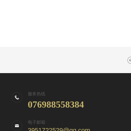
服务热线
076988558384
电子邮箱
3951722529@qq.com