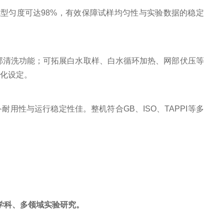
成型匀度可达
98%
，有效保障试样均匀性与实验数据的稳定
部清洗功能；可拓展白水取样、白水循环加热、网部伏压等
细化设定。
备耐用性与运行稳定性佳。整机符合
GB
、
ISO
、
TAPPI
等多
学科、多领域实验研究。