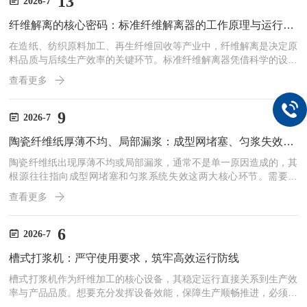
13
2026-7
不同来源、不同性质的纤维原料，对解离的要求差异显著。若处理原
纤维解离的核心密码：标准纤维解离器的工作原理与运行逻辑
生木浆、棉纤维等韧性较强、结合力紧密的原料，需选择解离强度...
在造纸、纺织原料加工、再生纤维回收等产业中，纤维解离是决定原
料品质与后续生产效率的关键环节。标准纤维解离器凭借科学的设计
逻辑与高效的运行机制，成为破解纤维团聚难题的核心设备，它以物
查看更多
理与流体力学原理为支撑，将紧密缠绕、相互黏连的纤维束精准分离
为均匀单纤维，为后续加工筑牢基础。1.标准纤维解离器的工作原
理，本质是借助机械作用与流体动力的协同，打破纤维间的结合力。
9
2026-7
设备启动后，核心解离单元先运转，通过特定结构的搅拌装置或旋转
陶瓷纤维纸厚薄不均、局部漏浆：成型网堵塞、匀浆失效故障排查修复
部件，对投入的纤维原料施加持续的剪切、揉搓与撞击作用。这种
机...
陶瓷纤维纸出现厚薄不均或局部漏浆，通常不是单一原因造成的，其
根源往往指向成型网堵塞和匀浆系统失效这两大核心环节。需要按
照“先查网、再查浆”的顺序系统排查，才能准确锁定问题。一、成型
查看更多
网堵塞：排查与修复成型网堵塞会导致滤水不畅，纤维在局部过度堆
积，直接造成纸页厚薄偏差。堵塞迹象：纸页出现局部明显偏厚，伴
随滤水速度异常变慢，即可初步判断成型网存在堵塞。排查操作：停
6
2026-7
机后将成型网拆下，透光检查网孔堵塞情况。堵塞物通常为干固纤维
槽式打浆机：严守使用要求，筑牢高效运行防线
团或浆料中的大颗粒杂质。修复方案：若为纤维堵塞，采用低压纯
水...
槽式打浆机作为纤维加工的核心设备，其稳定运行直接关系到生产效
率与产品品质。想要充分发挥设备效能，保障生产顺畅推进，必须严
格遵循科学的使用要求，从设备调试、操作规范到日常维护，方位筑