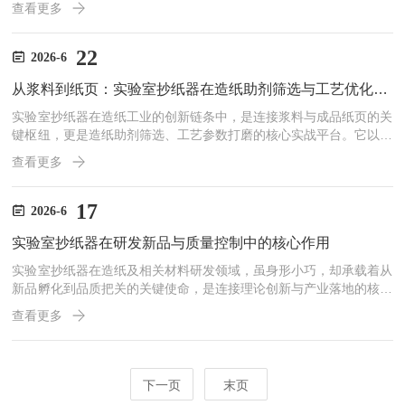
查看更多
牢高效运行防线，让设备始终保持良好状态。1.槽式打浆机精准的设
备调试，是设备稳定运行的前提。打浆机安装完成后，需进行全面的
调试检查。首先要确认设备各部件安装牢固，传动系统运转灵活，无
22
2026-6
卡顿、异响；其次要检查槽体内部清洁无异物，确保纤维原料能顺畅
从浆料到纸页：实验室抄纸器在造纸助剂筛选与工艺优化中的实战应用
流通；同时，要根据生产需求调整打浆刀具与槽体的间隙，确保打...
实验室抄纸器在造纸工业的创新链条中，是连接浆料与成品纸页的关
键枢纽，更是造纸助剂筛选、工艺参数打磨的核心实战平台。它以小
试规模的精准可控，破解研发与量产间的转化难题，成为推动造纸技
查看更多
术迭代的重要工具，为行业提质增效提供坚实支撑。一、助剂筛选：
以小试效率锚定优方案造纸助剂的性能优劣，直接决定纸张的功能特
性与生产稳定性，而实验室抄纸器为助剂筛选搭建了高效验证通道。
17
2026-6
面对增强剂、施胶剂、助留助滤剂等各类助剂，研发人员可依托抄纸
实验室抄纸器在研发新品与质量控制中的核心作用
器构建标准化实验环境，在同一浆料基底上，仅改变助剂种类或添
加...
实验室抄纸器在造纸及相关材料研发领域，虽身形小巧，却承载着从
新品孵化到品质把关的关键使命，是连接理论创新与产业落地的核心
纽带。它以高度可控的实验环境，为研发突破提供支撑，为质量稳定
查看更多
筑牢防线，在产业升级中发挥着不可替代的作用。一、实验室抄纸器
新品研发：加速技术落地的“试验田”新品研发的核心在于将创新构想
转化为可量产的产品，而抄纸器正是这一过程的关键载体。面对特种
纸、功能纸的研发需求，研发人员可通过抄纸器精准调控原料配比，
下一页
末页
在小范围内反复测试不同纤维、填料、助剂的组合效果，快速验证...