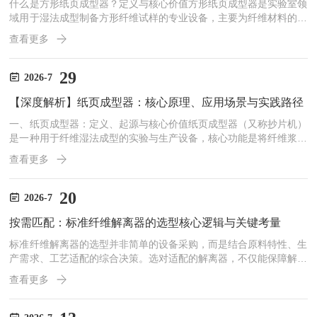
什么是方形纸页成型器？定义与核心价值方形纸页成型器是实验室领
域用于湿法成型制备方形纤维试样的专业设备，主要为纤维材料的性
能检测、配方研发提供标准化试样制备支持。相比传统圆形抄片设
查看更多
备，方形纸页成型器可生产大尺寸试样，更适配力学测试对样品尺寸
的要求，解决了圆形试样尺寸不足、匀度不均影响检测精度的行业痛
点。近年来，随着特种材料、新能源等领域的研发需求持续增长，行
29
2026-7
业对方形试样制备的要求不断提升，不仅需要实现匀度均匀分布，还
【深度解析】纸页成型器：核心原理、应用场景与实践路径
要满足大尺寸试样、特种材料成型的多元需求，同时对工艺适配要点
也...
一、纸页成型器：定义、起源与核心价值纸页成型器（又称抄片机）
是一种用于纤维湿法成型的实验与生产设备，核心功能是将纤维浆料
通过均匀分散、精准脱水与干燥，制成具有稳定物理性能的纸样或薄
查看更多
片，是连接纤维原料与材料性能的“桥梁”——就像厨师用面粉制作面
包需要精准控制发酵和烘烤一样，纸页成型器通过控制纤维的分散、
沉积和干燥，实现材料性能的精准调控。其起源可追溯至传统造纸工
20
2026-7
业的“手工抄片”——早期造纸企业通过手工将浆料舀到竹帘上脱水成
按需匹配：标准纤维解离器的选型核心逻辑与关键考量
纸，但这种方法效率低、匀度差（通常仅60%-70%），无...
标准纤维解离器的选型并非简单的设备采购，而是结合原料特性、生
产需求、工艺适配的综合决策。选对适配的解离器，不仅能保障解离
效果与生产效率，还能降低运营成本、延长设备寿命；选错则可能导
查看更多
致解离不彻*、纤维损伤严重，甚至影响后续生产流程。科学的选型
逻辑，精准匹配核心需求，是发挥标准纤维解离器价值的关键前提：
1.原料特性是选型的首要核心依据，直接决定解离器的类型与配置。