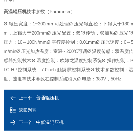
高温辊压机
技术参数（Parameter）
Ø 辊压宽度：1~300mm 可处理
Ø 压光辊直径：下辊大于180m
m，上辊大于200mm
Ø 压光配置：双辊传动，双加热
Ø 压光辊
压力：10～100N/mm
Ø 平行度控制：0.01mm
Ø 压光速度：0～5
m/min
Ø 压光加热温度：室温~ 200℃可调
Ø 温度传感：双温度传
感器控制技术
Ø 温度控制：欧姆龙温度控制系统
Ø 操作控制：P
LC-HP控制系统，7.0inch 触摸屏控制系统
Ø 技术参数控制：温
度、速度等技术参数在控制系统植入
Ø 电源：380V，50Hz
普通辊压机
上一个：
返回列表
中低温辊压机
下一个：