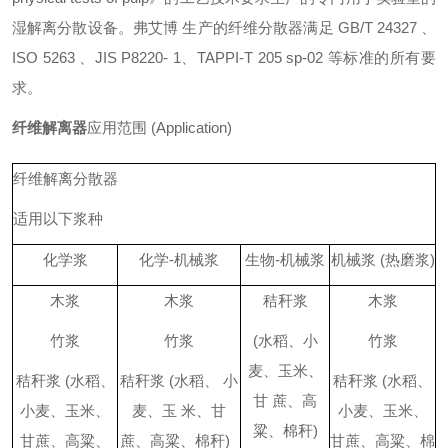
湿解离分散设备。弗艾博 生产的纤维分散器满足 GB/T 24327 、
ISO 5263 、JIS P8220- 1、TAPPI-T 205 sp-02 等标准的所有要
求。
纤维解离器
应用范围 (Application)
纤维解离分散器
适用以下浆种
化学浆
化学-机械浆
生物-机械浆
机械浆 (热磨浆)
木浆
木浆
秸秆浆
木浆
竹浆
竹浆
(水稻、小
竹浆
麦、玉米、
秸秆浆 (水稻、
秸秆浆 (水稻、 小
秸秆浆 (水稻、
甘 蔗、高
小麦、玉米、
麦、玉 米、甘
小麦、玉米、
粱、棉秆)
甘蔗、高粱、
蔗、高粱、棉秆)
甘蔗、高粱、棉