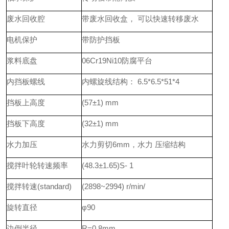
废水回收腔
带废水回收盒， 可以快速转移废水
电机保护
带防护挡板
浆料底盘
06Cr19Ni10防腐平台
内挡板螺线
内螺旋线结构： 6.5*6.5*51*4
挡板上高度
(57±1) mm
挡板下高度
(32±1) mm
水力加压
水力剪切6mm，水力 压缩结构
搅拌叶轮转速频率
(48.3±1.65)S- 1
搅拌转速(standard)
(2898~2994) r/min/
旋转直径
φ90
边倒半径
R=0.8mm