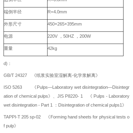
端倒半径
R=4.0mm
外形尺寸
450×265×395mm
电源
220V ，50HZ ，200W
重量
42kg
d)：
GB/T 24327 《纸浆实验室湿解离-化学浆解离》
ISO 5263 《Pulps—Laboratory wet disintegration—Disintegr
ation of chemical pulps》、
JIS P8220- 1 《 Pulps - Laboratory
wet disintegration - Part 1 ：Disintegration of chemical pulps1》
TAPPI-T 205 sp-02 《Forming hand sheets for physical tests o
f pulp》