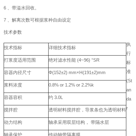
6 、带溢水回收。
7 、解离次数可根据浆种自由设定
技术参数
执
技术指标
详细技术指标
行
打浆度适用范围
绝对滤水性能 (4~96) °SR
标
准
容器内径尺寸
Φ(152±2) mm×H(191±2)mm
(St
浆料浓度
0.8% or 1.2% or 2.2%k
an
容器容积
约 3.0L
da
r
搅拌腔
透明材料搅拌腔，导浆条也为透明材料
动力结构
轴承采用双层结构， 带隔水层
轴承保护
传动轴带隔离膜