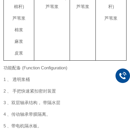
棉秆)
芦苇浆
芦苇浆
秆)
芦苇浆
芦苇浆
棉浆
麻浆
皮浆
功能配备 (Function Configuration)
1 、 透明浆桶
2 、 手把快速紧扣密封装置
3 、双层轴承结构， 带隔水层
4 、传动轴承带膜隔离。
5 、带电机隔水板。