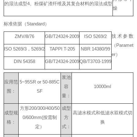
的湿法成型
4
、粉煤矿渣纤维及其复合材料的湿法成型
标准依据
（
Standar
d
）
技术参数
ZMV/8/76
GB/T24324-2009
ISO 5269/2
（
Paramet
ISO 5269/
3
，
5269/2
TAPPI T-205
NBR 14380/99
e
r
）
DIN 54358
GB/T24324-2009
QB/T3703-1999
浆池
应用范
5~95SR or 50-885C
容
10000ml
围：
SF
量：
方形
200/300/400/50
成型
成型规
高滤水模式和低滤水双模式切
0/600mm
(
按需制
方
格：
换
定）
式：