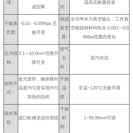
堵：
温高压耐腐管道
成型网
式：
抽滤
全功率水力真空输出，工作真
干燥真
-0.01- -0.09Mpa
无
真空
空根据材料特性在
-0.001~-0.0
空度
:
极可变
度
:
6Mpa
范围内变化
排气
压力结
0.1
—
10.0mm
范围升
孔
蒸汽对流
构：
降可变
向：
盘式发热，确保横向
干燥
加热方
温度均匀度实现均匀
温
常温
~120
°
C
无极可调
式：
加热的目的
度：
干燥
温控系
进口欧姆龙温控系统
时
1~99.99min
可调
统：
间：