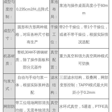
成型匀
浆池
浆池与操作桌面高度小于
60m
度控
0.235cm2/H,
点阵式
布
m
制：
局：
圆形和方形两种规
干燥
带
2
个干燥位，带
1
个干燥位，
成型尺
格，对应各种尺寸都
工
或者不带干燥位，根据实际情
寸：
有生产
位：
况选配
整机
304#
不锈钢材
真空
机器材
重力真空和强力真空两种模式
质，除了操作面板和
配
质：
可切换
部分元器件
置：
自动与手动匀浆一
滤水
三层滤水结构，双叠网，网部
匀浆方
体，根据实际浆种选
结
变形控制：
TAPPI
模式最大间
式：
配
构：
距小于
0.2mm
带工位现场网部清洗
真空
网部防
水环式真空，
5
通道，
PTFE
高
功能，无需单独清洗
方