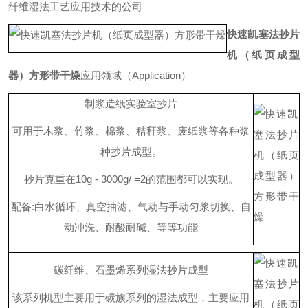
纤维湿法工艺应用技术的公司
快速凯塞法抄片
机（纸页成型
器）方形带干燥
应用领域
（
Applicatio
n
）
制浆造纸实验室抄片
可用于木浆、竹浆、棉浆、秸秆浆、废纸浆等各种浆
种抄片成型。
抄片克重
在
10g - 3000g/ =
2
的范围都可以实现。
配
备
:
白水循环、真空抽滤、气动与手动匀浆切换、自
动冲洗、耐酸耐碱、等等功能
碳纤维、石墨烯系列湿法抄片成型
该系列机型主要用于碳族系列的湿法成型，主要应用