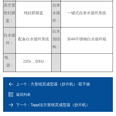
真空度
自来
密封膜
纯硅胶膜盖
水循
一键式自来水循环系统
盖：
环：
白水
白水循
配备白水循环系统
池结
304#
不锈钢白水循环箱
环：
构：
电
220v
，
50Hz
源：
方形纸页成型器（抄片机）-双干燥
上一个：
返回列表
Tappi法方形纸页成型器（抄片机）
下一个：