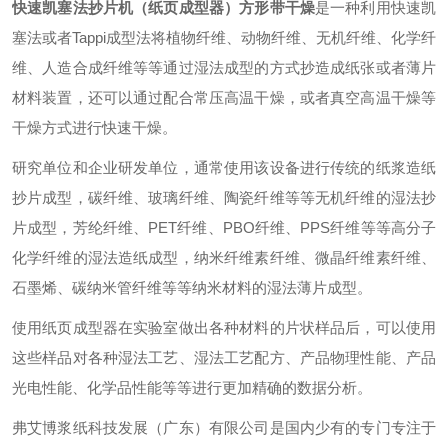
快速凯塞法抄片机（纸页成型器）方形带干燥
是一种利用快速凯
塞法或者
Tappi
成型法将植物纤维、动物纤维、无机纤维、化学纤
维、人造合成纤维等等通过湿法成型的方式抄造成纸张或者薄片
材料装置，还可以通过配合常压高温干燥，或者真空高温干燥等
干燥方式进行快速干燥。
研究单位和企业研发单位，通常使用该设备进行传统的纸浆造纸
抄片成型，碳纤维、玻璃纤维、陶瓷纤维等等无机纤维的湿法抄
片成型，芳纶纤维、
PET
纤维、
PBO
纤维、
PPS
纤维等等高分子
化学纤维的湿法造纸成型，纳米纤维素纤维、微晶纤维素纤维、
石墨烯、碳纳米管纤维等等纳米材料的湿法薄片成型。
使用纸页成型器在实验室做出各种材料的片状样品后，可以使用
这些样品对各种湿法工艺、湿法工艺配方、产品物理性能、产品
光电性能、化学品性能等等进行更加精确的数据分析。
弗艾博浆纸科技发展（广东）有限公司是国内少有的专门专注于