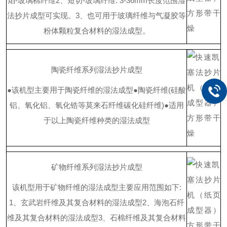
焰
-
玻璃棉纤维
2
、短
切
-
玻璃纤
维
: 3-36m
m
长度范围湿
法抄片成型可实现。
3
、也可用于玻璃纤维与气凝胶等
粉体颗粒复合材料的湿法成型。
陶瓷纤维系列湿法抄片成型
●
该机型主要用于陶瓷纤维的湿法成型
●
陶瓷纤
维
(
硅酸
铝、氧化铝、氧化锆等莫来石纤维碳化硅纤
维
)
●
适用
于以上陶瓷纤维种类的湿法成型
矿物纤维系列湿法抄片成型
该机型用于矿物纤维的湿法成型主要应用范围如
下
:
1
、玄武岩纤维及其复合材料的湿法成型
2
、海泡石纤
维及其复合材料的湿法成型
3
、石棉纤维及其复合材料