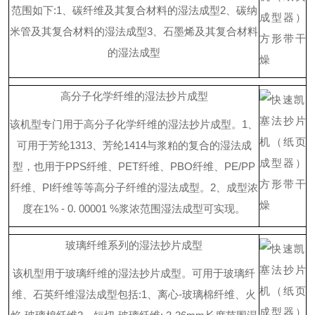
范围如
下
:
1
、碳纤维及其复合材料的湿法成型
2
、碳纳
米管及其复合材料的湿法成型
3
、石墨烯及其复合材料
的湿法成型
高分子化学纤维的湿法抄片成型
该机型专门用于高分子化学纤维的湿法抄片成型。
1
、
可用于芳
纶
131
3
、芳
纶
141
4
与浆粕的复合的湿法成
型，也用
于
PP
S
纤维
、
PE
T
纤维
、
PB
O
纤维
、
PE/P
P
纤维
、
P
I
纤维等等高分子纤维的湿法成型。
2
、成型浓
度
在
1% - 0. 00001
%
浆浓范围湿法成型可实现。
玻璃纤维系列的湿法抄片成型
该机型用于玻璃纤维的湿法抄片成型。
可用于玻璃纤
维、石英纤维湿法成型包
括
:
1
、离
心
-
玻璃棉纤维、火