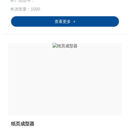
产品型号：
燥方式进行快速干燥。
浏览量：1500
查看更多 +
纸页成型器