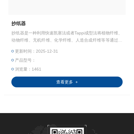
抄纸器
抄纸器是一种利用快速凯塞法或者Tappi成型法将植物纤维、
动物纤维、无机纤维、化学纤维、人造合成纤维等等通过湿
法成型的方式抄造成纸张或者薄片材料装置，还可以通过配
更新时间：2025-12-31
合常压高温干燥，或者真空高温干燥等干燥方式进行快速干
产品型号：
燥。
浏览量：1461
查看更多 +