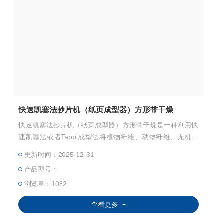
快速凯塞法抄片机（纸页成型器）方形带干燥
快速凯塞法抄片机（纸页成型器）方形带干燥是一种利用快
速凯塞法或者Tappi成型法将植物纤维、动物纤维、无机纤
维、化学纤维、人造合成纤维等等通过湿法成型的方式抄造
更新时间：2025-12-31
成纸张或者薄片材料装置，还可以通过配合常压高温干燥，
产品型号：
或者真空高温干燥等干燥方式进行快速干燥。
浏览量：1082
查看更多 +