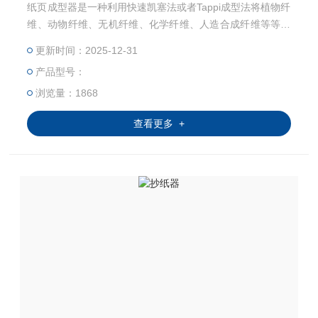
纸页成型器是一种利用快速凯塞法或者Tappi成型法将植物纤
维、动物纤维、无机纤维、化学纤维、人造合成纤维等等通
过湿法成型的方式抄造成纸张或者薄片材料装置，还可以通
更新时间：2025-12-31
过配合常压高温干燥，或者真空高温干燥等干燥方式进行快
产品型号：
速干燥。
浏览量：1868
查看更多 +