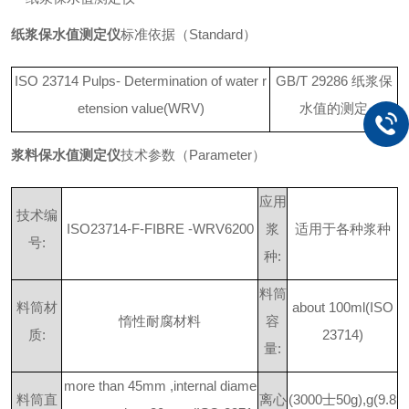
纸浆保水值测定仪
标准依据
（
Standar
d
）
ISO 23714 Pulps- Determination of water r
GB/T 29286
纸浆保
etension value(WRV)
水值的测定
浆料保水值测定仪
技术参数
（
Paramete
r
）
应用
技术编
ISO23714-F-FIBRE -WRV6200
浆
适用于各种浆种
号
:
种
:
料筒
料筒材
about 100ml(ISO
惰性耐腐材料
容
质
:
23714)
量
:
more than 45mm ,internal diame
料筒直
离心
(300
0
士
50g),g(9.8