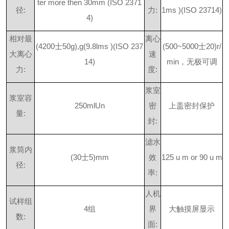
ter more then 30mm (ISO 2371
径
:
力
:
1ms )(ISO 23714)
4)
相对最
离心
(420
0
士
50g),g(9.8lms )(ISO 237
(500~500
0
士
20)r/
大离心
速
14)
mi
n
，无极可调
力
:
度
:
浆室
浆室容
250mlUn
密
上盖密封保护
量
:
封
:
滤水
浆筒内
(3
0
士
5)mm
效
125 u m or 90 u m
径
:
率
:
人机
试样组
4
组
界
大触摸屏显示
数
:
面
: