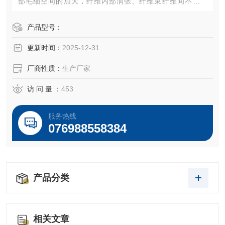
部毛细空间的加大，纤维内部润张、纤维束纤维间不断剥
离，以及在纤维外部同时发生的纤维间空间的润张等等会导
致纤维的保水能力发生变化，浆料保水值测定法可以把浆料
产品型号：
这些保水能力的变化检测并且通过数据体现出来。
更新时间：
2025-12-31
厂商性质：
生产厂家
访 问 量 ：
453
服务热线
076988558384
产品分类
相关文章