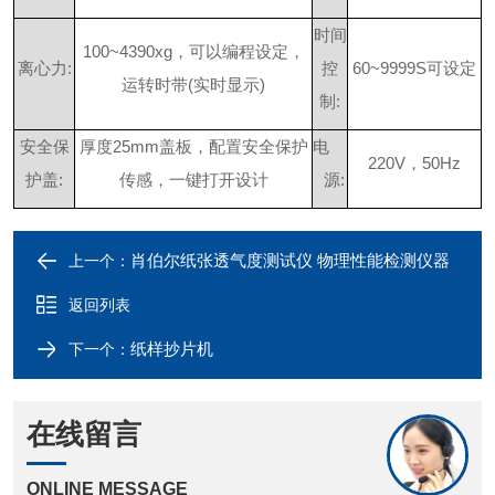
时间
100~4390x
g
，可以编程设定，
离心
力
:
控
60~9999
S
可设定
运转时
带
(
实时显
示
)
制
:
安全保
厚
度
25m
m
盖板，配置安全保护
电
220
V
，
50Hz
护
盖
:
传感，一键打开设计
源
:
肖伯尔纸张透气度测试仪 物理性能检测仪器
上一个：
返回列表
纸样抄片机
下一个：
在线留言
ONLINE MESSAGE