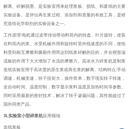
解离、碎解脱墨。是实验室用来处理浆板、损纸、和废纸的主要
实验设备。是评估再生浆过程、添加剂和质量的有效工具，是研
究造纸化学助剂的实验设备之一。
工作原理:电机通过皮带传动带动料筒内的转盘、叶片旋转，使装
在料筒内的浆、水受机械作用和旋转时里外线速度的不同，使纸
料受到相互摩擦和撕裂作用而达到纸浆碎解的目的，并在楔形湍
流板的作用下大大增加了水流的摩擦力。高浓水力碎浆机是制浆
造纸实验室用于高浓度的原生浆或再生浆的解离。结构特点:手动
调速，机械变速，转子扭矩大，操作简单，数字现实转子转速，
全自动时间、温度控制，数字显示浆料温度及加热时间等参数。
同时采用最新的密封技术，解决了转子渗漏问题，其性能超过了
国外同类产品。
3L实验室小型碎浆机
应用领域
造纸浆板