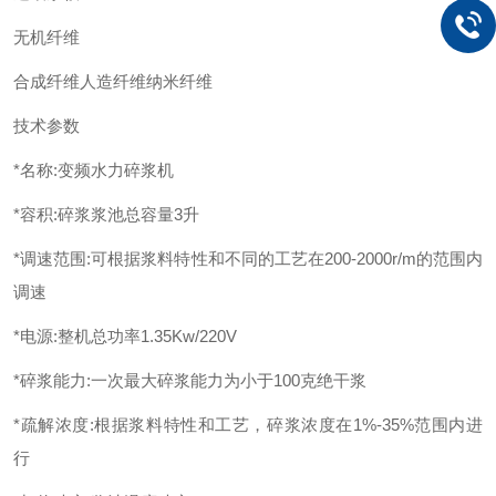
无机纤维
合成纤维人造纤维纳米纤维
技术参数
*名称:变频水力碎浆机
*容积:碎浆浆池总容量3升
*调速范围:可根据浆料特性和不同的工艺在200-2000r/m的范围内
调速
*电源:整机总功率1.35Kw/220V
*碎浆能力:一次最大碎浆能力为小于100克绝干浆
*疏解浓度:根据浆料特性和工艺，碎浆浓度在1%-35%范围内进
行