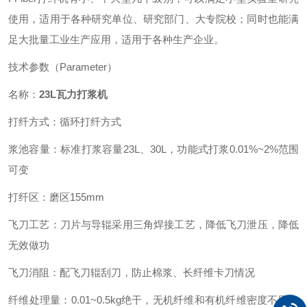
使用，适用于各种研究单位、研究部门、大专院校；同时也能满
足大批量工业生产应用，适用于各种生产企业。
技术参数（Parameter）
名称：
23L瓦力打浆机
打纤方式：循环打纤方式
浆池容量：标准打浆容量23L、30L，功能式打浆0.01%~2%范围
可变
打纤区：磨区155mm
飞刀工艺：刀片与导辊采用三角焊接工艺，降低飞刀泄压，降低
无效做功
飞刀消阻：配飞刀辊刮刀，防止棉浆、长纤维卡刀情况
纤维处理量：0.01~0.5kg绝干，无机纤维和有机纤维密度不同，