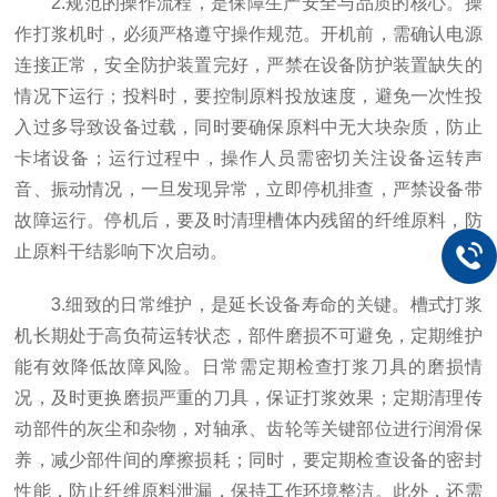
2.规范的操作流程，是保障生产安全与品质的核心。操
作打浆机时，必须严格遵守操作规范。开机前，需确认电源
连接正常，安全防护装置完好，严禁在设备防护装置缺失的
情况下运行；投料时，要控制原料投放速度，避免一次性投
入过多导致设备过载，同时要确保原料中无大块杂质，防止
卡堵设备；运行过程中，操作人员需密切关注设备运转声
音、振动情况，一旦发现异常，立即停机排查，严禁设备带
故障运行。停机后，要及时清理槽体内残留的纤维原料，防
止原料干结影响下次启动。
3.细致的日常维护，是延长设备寿命的关键。槽式打浆
机长期处于高负荷运转状态，部件磨损不可避免，定期维护
能有效降低故障风险。日常需定期检查打浆刀具的磨损情
况，及时更换磨损严重的刀具，保证打浆效果；定期清理传
动部件的灰尘和杂物，对轴承、齿轮等关键部位进行润滑保
养，减少部件间的摩擦损耗；同时，要定期检查设备的密封
性能，防止纤维原料泄漏，保持工作环境整洁。此外，还需