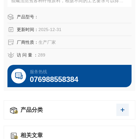
或碱法烝煮各种纤维原料，根据不同的工艺要求可以得到预
想的植物浆料，从而为生产过程制定蒸煮工艺提供依据。同
时也可用于其它材料的蒸煮，特别是在生物医疗，食品加工
产品型号：
等领域应用广泛。此外该蒸煮器还可用于为实验室其他设备
更新时间：
2025-12-31
提供热蒸汽。
厂商性质：
生产厂家
访 问 量 ：
289
服务热线
076988558384
产品分类
相关文章