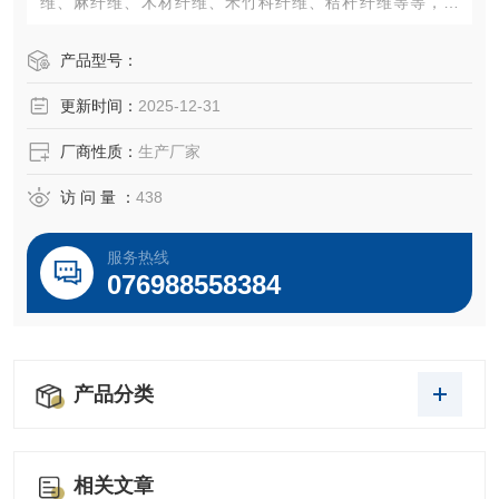
维、麻纤维、木材纤维、禾竹科纤维、秸秆纤维等等，另
外，合成纤维和人造纤维也是打浆机应用的主要纤维之一。
使用瓦利打浆机实现纤维的细纤维化与短纤维化，是通过压
产品型号：
溃、丝化、剪切等过程实现的。
更新时间：
2025-12-31
厂商性质：
生产厂家
访 问 量 ：
438
服务热线
076988558384
产品分类
相关文章