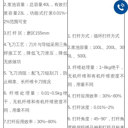
2.浆池容量：总容量
40L
，有效打
浆容量
23L
，功能式打浆
0.01%~
2%
范围可变
3.打
纤
区：磨区
155mm
1.
打纤方式：循环打纤方式
4.飞刀工艺：刀片与导辊采用三角
2.浆池容量：
100L
、
200L
、
30
焊接工艺，降低飞刀泄压，降低
0L
、
500L
无效做功
3.
纤维处理量：
1~8kg
绝干，
5.
飞刀消阻：配飞刀辊刮刀，防
无机纤维和有机纤维密度不
止棉浆、长纤维卡刀情况
同，用量不同
6.
纤维处理量：
0.01~0.5kg
绝
4.
打纤应用效率：
30%~80%
干，无机纤维和有机纤维密度不
5.
打纤浓度：
0.01%~2%
同，用量不同
6.
打纤角度：
45~90
°
，打纤角
7.打纤应用效率：
30%~80%
度根据纤维品种和打纤目标来