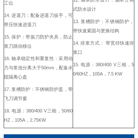
工位
式防水设计
14.
进退刀：配备进退刀扳手，可
13.
浆槽防护：不锈钢防护，
带压快速进退刀
带快速紧固与更换结构
15.
保护：带振刀防护夹具，防止
14.
排浆方式
：
带宽径快速排
浆刀跳动移位
浆口
16.
轴承稳定性和重复性：采用动
15.
电源：
380/400 V
三相，
5
力与浆池分离大于
50mm
，配备水
0/60HZ
，
105A
，
7.5 KW
阻隔离心盘
17.
浆槽防护：不锈钢防护盖，带
飞刀调节窗
18.
电源：
380/400 V
三相，
50/60
HZ
，
105A
，
2.75KW