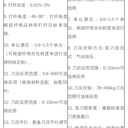
8.
打纤浓度：
0.01%~2%
选择。
9.
打纤角度：
45~90
°
，打纤角度
7.
单位磨区：
0.6~1.5
个单
根据纤维品种和打纤目标来选
位，根据纤维丝化程度来进行
择。
选择。
10.
单位磨区：
0.6~1.5
个单位，
8.
刀压控制方式
:
底刀加压
（可根据纤维丝化程度来进行选
式，气动加压。
择特殊定制）。
9.
刀距应用范围：
0~10mm
可
11.
刀压应用范围：
9.8~55N
可选
选择应用
择应用（根据材料选配、标配
55
10.刀压控制：
78~450kg
刀压
N
）
范围可选择应用
12.
刀距应用范围：
0~10mm
可选
11.
底刀观察窗：佩戴快速底
择应用
刀更换窗口
13.
刀压平行：配备刀压平行调节
12.
轴承防水设计：轴承分离