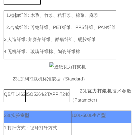
1.
植物纤
维
:
木浆、竹浆、秸秆浆、棉浆、麻浆
2.
合成纤
维
:
芳纶纤维
、
PE
T
纤维
、
PP
S
纤维
、
PA
N
纤维
3.人造纤
维
:
莱赛尔纤维、酷酯纤维、酮胺纤维
4.无机纤
维
:
玻璃纤维棉、陶瓷纤维棉
23
L
瓦利打浆机标准依据
（
Standar
d
）
23
L
瓦力打浆机
技术参数
QB/T 1463
ISO5264/2
TAPPIT248
（
Paramete
r
）
23
L
实验室型
100L-500
L
生产型
1.
打纤方式：循环打纤方式