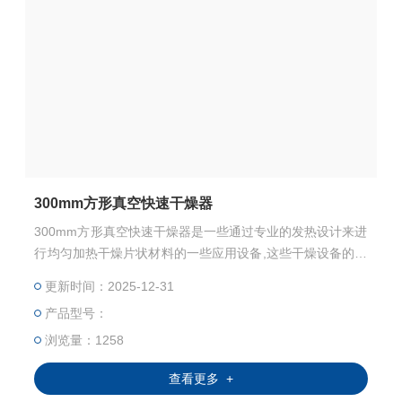
300mm方形真空快速干燥器
300mm方形真空快速干燥器是一些通过专业的发热设计来进
行均匀加热干燥片状材料的一些应用设备,这些干燥设备的加
热方式有很多种，有直接红外热辐射的，有真空干燥的，有
更新时间：2025-12-31
热水循环加热的等等几种方式，最终目的是实现材料的均匀
产品型号：
快速干燥，可杜绝干燥不均匀，材料褶皱等等现象。
浏览量：1258
查看更多 +