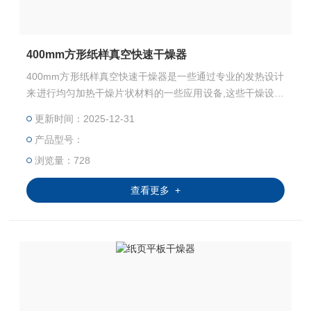
400mm方形纸样真空快速干燥器
400mm方形纸样真空快速干燥器是一些通过专业的发热设计
来进行均匀加热干燥片状材料的一些应用设备,这些干燥设备
的加热方式有很多种，有直接红外热辐射的，有真空干燥
更新时间：2025-12-31
的，有热水循环加热的等等几种方式，最终目的是实现材料
产品型号：
的均匀快速干燥，可杜绝干燥不均匀，材料褶皱等等现象。
浏览量：728
查看更多 +