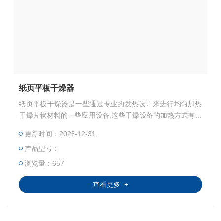
纸页平板干燥器
纸页平板干燥器是一些通过专业的发热设计来进行均匀加热
干燥片状材料的一些应用设备,这些干燥设备的加热方式有很
多种，有直接红外热辐射的，有真空干燥的，有热水循环加
更新时间：2025-12-31
热的等等几种方式，最终目的是实现材料的均匀快速干燥，
产品型号：
可杜绝干燥不均匀，材料褶皱等等现象。
浏览量：657
查看更多 +