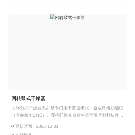
回转鼓式干燥器
回转鼓式干燥器系列是专门用于普通纸张、合成纤维功能纸
（芳纶纸/PET纸）、无机纤维复合材料等等薄片材料快速干
燥的设备，它是通过烘缸回转结构完成快速干燥的。缸体采
更新时间：2025-12-31
用不锈钢材料，使用电热方式，双重温度传感控制系统。