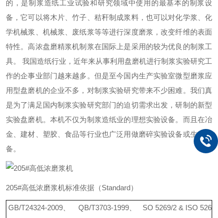
的，是制浆造纸工业试验和研究领域中使用的最基本的制浆设
备，它可以将木片、竹子、秸秆制成浆料，也可以对化学浆、化
学机械浆、机械浆、废纸浆等等进行深度磨浆，改变纤维的表面
特性。高浓盘磨精浆机制浆在国际上是采用的较为优良的制浆工
具
。
我国造纸行业，近年来从事利用盘磨机进行制浆实验研究工
作的企事业部门越来越多。但是至今国内生产实验室微型磨浆应
用型盘磨机的企业不多，对制浆实验研究带来不少困难。我们真
是为了满足国内制浆实验研究部门的迫切需求出发，研制的新型
实验盘磨机。本机不仅为制浆造纸业的理想实验设备。而且在冶
金、建材、塑胶、食品等行业也广泛用做磨碎实验设备或生产设
备。
205
#
高低浓磨浆机
标准依据
（
Standar
d
）
GB/T24324-200
9
、
QB/T3703-199
9
、
SO 5269/2 & ISO 526