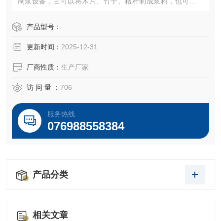
制浆设备，它可以将木片、竹子、秸秆制成浆料，也可以对
化学浆、化学机械浆、机械浆、废纸浆等等进行深度磨浆，
改变纤维的表面特性。高浓盘磨精浆机制浆在国际上是采用
产品型号：
的较为优良的制浆工具。
更新时间：
2025-12-31
厂商性质：
生产厂家
访 问 量 ：
706
服务热线
076988558384
产品分类
相关文章