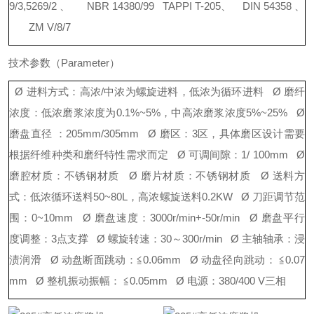
9/3,5269/2
、
NBR 14380/99
TAPPI T-20
5
、
DIN 54358
、
ZM V/8/7
技术参数
（
Paramete
r
）
Ø
进料方式：高
浓
/
中浓为螺旋进料，低浓为循环进料
Ø
磨纤
浓度：低浓磨浆浓度
为
0.1%~5
%
，中高浓磨浆浓
度
5%~25%
Ø
磨盘直
径
：
205mm/305mm
Ø
磨区
：
3
区，具体磨区设计需要
根据纤维种类和磨纤特性需求而定
Ø
可调间隙
：
1/ 100mm
Ø
磨腔材质：不锈钢材质
Ø
磨片材质：不锈钢材质
Ø
送料方
式：低浓循环送
料
50~80
L
，高浓螺旋送
料
0.2KW
Ø
刀距调节范
围
：
0~10mm
Ø
磨盘速度
：
3000r/min+-50r/min
Ø
磨盘平行
度调整
：
3
点支撑
Ø
螺旋转速
：
3
0
～
300r/min
Ø
主轴轴承：浸
渍润滑
Ø
动盘断面跳动
：
≦
0.06mm
Ø
动盘径向跳动
：
≦
0.07
mm
Ø
整机振动振幅
：
≦
0.05mm
Ø
电源
：
380/400
V
三相