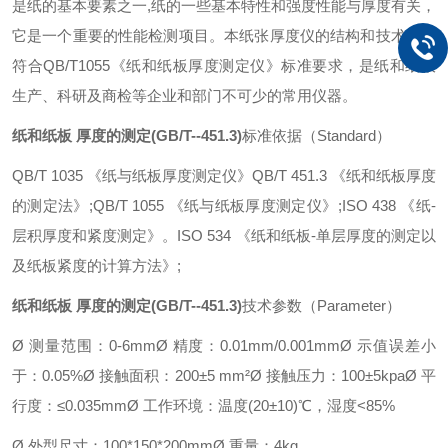
是纸的基本要素之一,纸的一些基本特性和强度性能与厚度有关，
它是一个重要的性能检测项目。本纸张厚度仪的结构和技术性能
符合QB/T1055《纸和纸板厚度测定仪》标准要求，是纸和纸板
生产、科研及商检等企业和部门不可少的常用仪器。
纸和纸板 厚度的测定(GB/T--451.3)
标准依据（Standard）
QB/T 1035 《纸与纸板厚度测定仪》
QB/T 451.3 《纸和纸板厚度
的测定法》;
QB/T 1055 《纸与纸板厚度测定仪》;
ISO 438 《纸-
层积厚度和紧度测定》。
ISO 534 《纸和纸板-单层厚度的测定以
及纸板紧度的计算方法》;
纸和纸板 厚度的测定(GB/T--451.3)
技术参数（Parameter）
Ø 测量范围：0-6mm
Ø 精度：0.01mm/0.001mm
Ø 示值误差小
于：0.05%
Ø 接触面积：200±5 mm²
Ø 接触压力：100±5kpa
Ø 平
行度：≤0.035mm
Ø 工作环境：温度(20±10)℃，湿度<85%
Ø 外型尺寸：100*150*200mm
Ø 重量：4kg