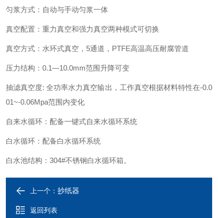
匀浆方式：自动与手动匀浆一体
真空配置：重力真空和强力真空两种模式可切换
真空方式：水环式真空，
5
通道，
PTFE
高温高压耐腐管道
压力结构：
0.1
—
10.0mm
范围升降可变
抽滤真空度
:
全功率水力真空输出，工作真空根据材料特性在
-0.0
01~-0.06Mpa
范围内变化
自来水循环：配备一键式自来水循环系统
白水循环：配备白水循环系统
白水池结构：
304#
不锈钢白水循环箱。
抄纸器
上一个：
返回列表