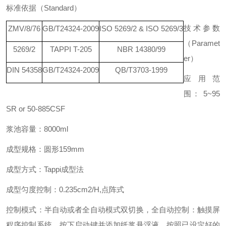
标准依据
（
Standar
d
）
技术参数
ZMV/8/76
GB/T24324-2009
ISO 5269/2 & ISO 5269/3
（
Paramet
5269/2
TAPPI T-205
NBR 14380/99
e
r
）
DIN 54358
GB/T24324-2009
QB/T3703-1999
应用范
围
：
5~95
SR or 50-885CSF
浆池容量：
8000ml
成型规格：圆形
159mm
成型方式：
Tappi
成型法
成型匀度控制：
0.235cm2/H,
点阵
式
控制模式：半自动或者全自动模式双切换，全自动控制：触摸屏
程序控制系统，按下启动键并添加纸浆悬浮液，按照已设定好的