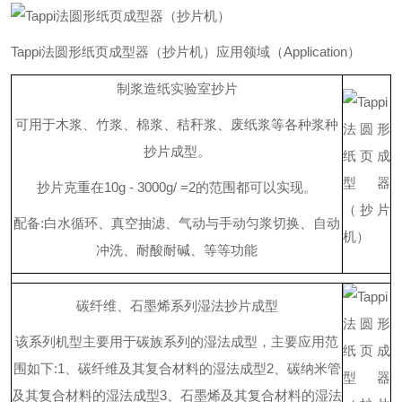
Tapp
i
法圆形纸页成型器（抄片机）
应用领域
（
Applicatio
n
）
制浆造纸实验室抄片
可用于木浆、竹浆、棉浆、秸秆浆、废纸浆等各种浆种
抄片成型。
抄片克重
在
10g - 3000g/ =
2
的范围都可以实现。
配
备
:
白水循环、真空抽滤、气动与手动匀浆切换、自动
冲洗、耐酸耐碱、等等功能
碳纤维、石墨烯系列湿法抄片成型
该系列机型主要用于碳族系列的湿法成型，主要应用范
围如
下
:
1
、碳纤维及其复合材料的湿法成型
2
、碳纳米管
及其复合材料的湿法成型
3
、石墨烯及其复合材料的湿法