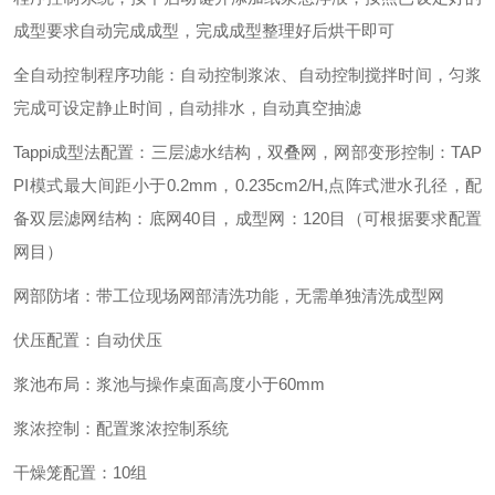
成型要求自动完成成型，完成成型整理好后烘干即可
全自动控制程序功能：自动控制浆浓、自动控制搅拌时间，匀浆
完成可设定静止时间，自动排水，自动真空抽滤
Tappi
成型法配置：三层滤水结构，双叠网，网部变形控制：
TAP
PI
模式最大间距小于
0.2mm
，
0.235cm2/H,
点阵式泄水孔径，配
备双层滤网结构：底网
40
目，成型网：
120
目（可根据要求配置
网目）
网部防堵：带工位现场网部清洗功能，无需单独清洗成型网
伏压配置：自动伏压
浆池布局：浆池与操作桌面高度小于
60mm
浆浓控制：配置浆浓控制系统
干燥笼配置：
10
组