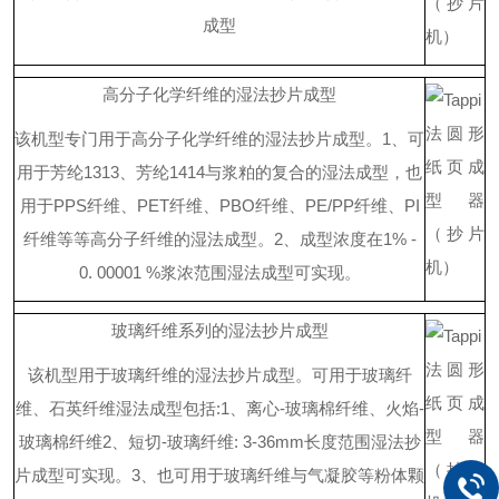
成型
高分子化学纤维的湿法抄片成型
该机型专门用于高分子化学纤维的湿法抄片成型。
1
、可
用于芳
纶
131
3
、芳
纶
141
4
与浆粕的复合的湿法成型，也
用
于
PP
S
纤维
、
PE
T
纤维
、
PB
O
纤维
、
PE/P
P
纤维
、
P
I
纤维等等高分子纤维的湿法成型。
2
、成型浓度
在
1% -
0. 00001
%
浆浓范围湿法成型可实现。
玻璃纤维系列的湿法抄片成型
该机型用于玻璃纤维的湿法抄片成型。
可用于玻璃纤
维、石英纤维湿法成型包
括
:
1
、离
心
-
玻璃棉纤维、火
焰
-
玻璃棉纤维
2
、短
切
-
玻璃纤
维
: 3-36m
m
长度范围湿法抄
片成型可实现。
3
、也可用于玻璃纤维与气凝胶等粉体颗