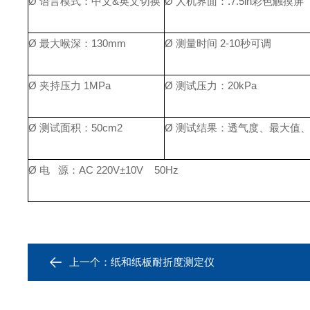
Ø
语言模式：中文
&
英文切换
Ø
人机界面：
.7.5in
彩色触摸屏
Ø
最大喉深
：
130mm
Ø
测量时间
2-10
秒可调
Ø
夹持压力
1MPa
Ø
测试压力：
20kPa
Ø
测试面积：
50cm2
Ø
测试结果：透气度、最大值
Ø
电
源：
AC 220V
±
10V 50Hz
上一个：
纸和纸板耐折度测定仪