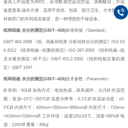
最高工作温度为300℃，采用数显控温仪控温。清晰醒目，升温
速度显著,操作方便，适用于造纸、包装、医疗卫生、大专院校和
科验部门的车间或实验室，是一种理想的干燥设备。
纸和纸板 水分的测定(GB/T--426)
标准依据（Standard）
GB/T 462-2008 《纸、纸板和纸浆 分析试样水分的测定》
ISO 53
6-2012 《纸和纸板--纸重的测定》
ISO 287-2009 《纸和纸板--批
含水量的测定--烘干法》
GB/T 451.2-2002 《纸和纸板定量的测
定》
QB/T 1047
纸和纸板 水分的测定(GB/T--426)
技术参数（Parameter）
Ø 容积：50L
Ø 加热方式：电加热器，鼓风循环，台式
Ø 控温范
围：室温+10℃~250℃
Ø 温度分辨率：0.1℃
Ø 恒温波动度：±0.
5℃
Ø 内胆尺寸：420mm×350mm×390mm
Ø 外形尺寸：710mm
×610mm×530mm
Ø 工作环境：温度(20±10)℃，湿度<85%
Ø 电
源：220V
Ø 重量：45kg