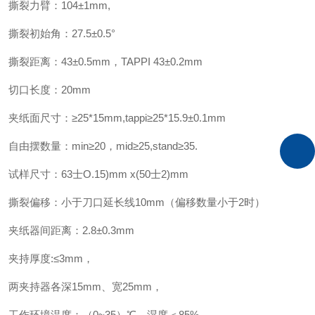
撕裂力臂：104±1mm,
撕裂初始角：27.5±0.5°
撕裂距离：43±0.5mm，TAPPI 43±0.2mm
切口长度：20mm
夹纸面尺寸：≥25*15mm,tappi≥25*15.9±0.1mm
自由摆数量：min≥20，mid≥25,stand≥35.
试样尺寸：63士O.15)mm x(50士2)mm
撕裂偏移：小于刀口延长线10mm（偏移数量小于2时）
夹纸器间距离：2.8±0.3mm
夹持厚度:≤3mm，
两夹持器各深15mm、宽25mm，
工作环境温度：（0~35）℃，湿度＜85%