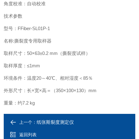
角度校准：自动校准
技术参数
型号：FFiber-SL01P-1
名称:撕裂度专用取样器
取样尺寸：50×63±0.2 mm（撕裂度试样）
取样厚度：≤1mm
环境条件：温度20～40℃、相对湿度＜85％
外形尺寸：长×宽×高＝（350×100×130）mm
重量：约7.2 kg
纸张斯裂度测定仪
上一个：
返回列表