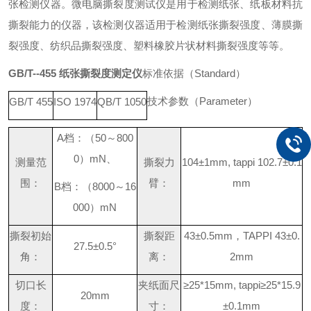
张检测仪器。微电脑撕裂度测试仪是用于检测纸张、纸板材料抗
撕裂能力的仪器，该检测仪器适用于检测纸张撕裂强度、薄膜撕
裂强度、纺织品撕裂强度、塑料橡胶片状材料撕裂强度等等。
GB/T--455 纸张撕裂度测定仪
标准依据
（
Standar
d
）
技术参数
（
Paramete
r
）
GB/T 455
ISO 1974
QB/T 1050
A
档：
（
5
0
～
800
0
）
m
N
、
测量范
撕裂力
104±1mm, tappi 102.7±0.1
围：
臂：
mm
B
档：
（
800
0
～
16
00
0
）
mN
撕裂初始
撕裂距
43±0.5m
m
，
TAPPI 43±0.
27.5±0.5°
角：
离：
2mm
切口长
夹纸面尺
≥
25*15mm, tapp
i
≥
25*15.9
20mm
度：
寸：
±0.1mm