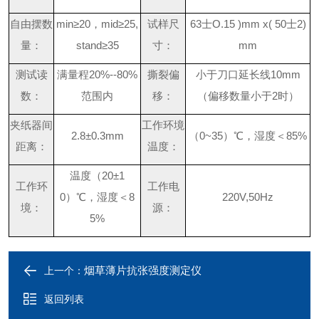
自由摆数
mi
n
≥
2
0
，
mi
d
≥
25,
试样尺
6
3
士
O.15 )mm x( 5
0
士
2)
量：
stan
d
≥
35
寸：
mm
测试读
满量
程
20%--80%
撕裂偏
小于刀口延长
线
10m
m
数：
范围内
移：
（偏移数量小
于
2
时）
夹纸器间
工作环境
2.8±0.3mm
（
0~3
5
）
℃
，湿度
＜
85%
距离：
温度：
温度
（
20±1
工作环
工作电
0
）
℃
，湿度
＜
8
220V,50Hz
境：
源：
5%
烟草薄片抗张强度测定仪
上一个：
返回列表