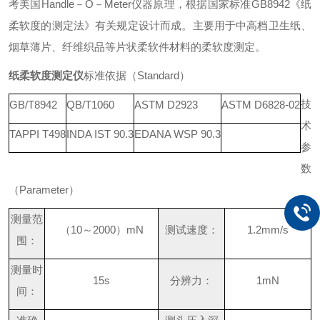
考美
国
Handl
e
－
O
－
Mete
r
仪器原理，根据国家标
准
GB894
2
《纸
柔软度的测定法》有关规定设计而成。主要用于中高档卫生纸、
烟草薄片、纤维织品等片状柔软件材料的柔软度测定。
纸柔软度测定仪
标准依据
（
Standar
d
）
技
GB/T8942
QB/T1060
ASTM D2923
ASTM D6828-02
术
TAPPI T498
INDA IST 90.3
EDANA WSP 90.3
参
数
（
Paramete
r
）
测量范
（
1
0
～
200
0
）
mN
测试速度：
1.2mm/s
围：
测量时
15s
分辨力：
1mN
间：