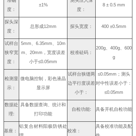
准确
测头压入深
±1%
8 ± 0.5 mm
度：
度：
探头深
总形
成
12mm
探头宽度：
400 ±0.5mm
度：
试样台
5m
m
、
6.35m
m
、
10m
200
g
、
400
g
、
600
狭窄宽
m
、
20m
m
，宽度误
差
校准砝码：
g
度：
小于
≤
0.05mm
试样台狭缝两
≤
0.05m
m
；测头
检测显
微电脑控制，彩色液晶
边平行度误差
对中性误差小于
：
示：
显示屏
小于：
≤
0.05mm
数据处
具备数据查询、统计和
自检功
能
:
具备开机自检功能
理
:
打印功能
铝复合材料阳极防锈处
具备校准功能及配
基座：
校准：
理
件