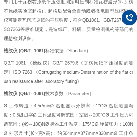
专门用于瓦楞芯原纸平压强度测定时压制标准瓦楞波形(即瓦楞
芯原纸实验室起楞)，起楞后配合全自动或者微电脑型压缩试验
仪可测定瓦楞芯原纸的平压强度，符合QB1061、GB/T2679.6和I
SO7263等标准规定，是造纸厂、科研、质量检测机构等部门的
理想检测设备。
槽纹仪 (QB/T--1061)
标准依据（Standard）
QB/T 1061 《槽纹仪》
GB/T 2679.6《瓦楞原纸平压强度的测
定》
ISO 7263 《Corrugating medium-Determination of the flat cr
ush resistance after laboratory fluting》
槽纹仪 (QB/T--1061)
技术参数（Parameter）
Ø 工作转速：4.5r/min
Ø 温度显示分辨率：1°C
Ø 温度测量精
度：0.5级±1字
Ø 工作温度可调范围：室温～200°C
Ø 工作压力可
调范围：(49～108)N
Ø 标准工作温度：175°C
Ø 弹簧张力：100N
Ø 外形尺寸(长×宽×高)：约564mm×377mm×330mm
Ø 工作条