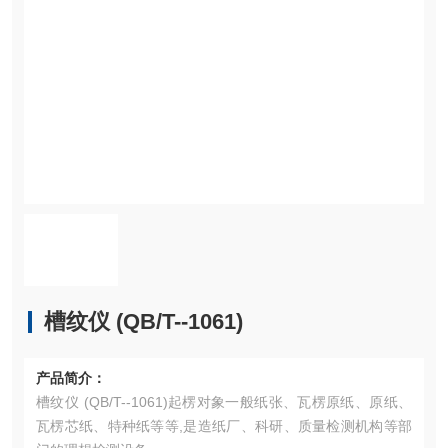
槽纹仪 (QB/T--1061)
产品简介：
槽纹仪 (QB/T--1061)起楞对象一般纸张、瓦楞原纸、原纸、
瓦楞芯纸、特种纸等等,是造纸厂、科研、质量检测机构等部